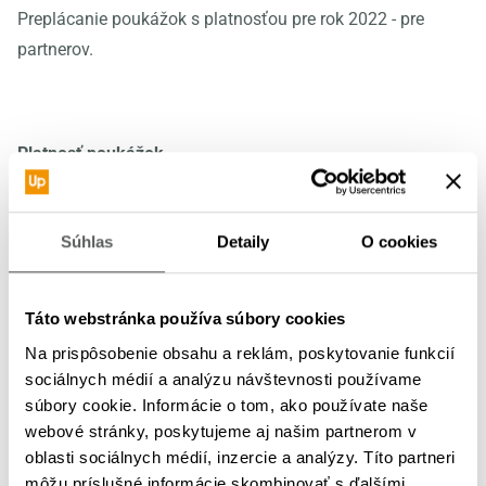
Preplácanie poukážok s platnosťou pre rok 2022 - pre
partnerov.
Platnosť poukážok
Súhlas
Detaily
O cookies
Poukážky emitované spoločnosťou Up Déjeuner, s. r. o. s
platnosťou pre rok 2022 je potrebné doručiť (nie odoslať)
do sídla spoločnosti na preplatenie najneskôr do
Táto webstránka používa súbory cookies
31.1.2023.
Na prispôsobenie obsahu a reklám, poskytovanie funkcií
sociálnych médií a analýzu návštevnosti používame
Odporúčame nepreberať poukážky od zákazníkov po
súbory cookie. Informácie o tom, ako používate naše
dátume platnosti označenom na poukážke, vytvoríte si tak
webové stránky, poskytujeme aj našim partnerom v
dostatočnú časovú rezervu na včasné odoslanie do našej
oblasti sociálnych médií, inzercie a analýzy. Títo partneri
môžu príslušné informácie skombinovať s ďalšími