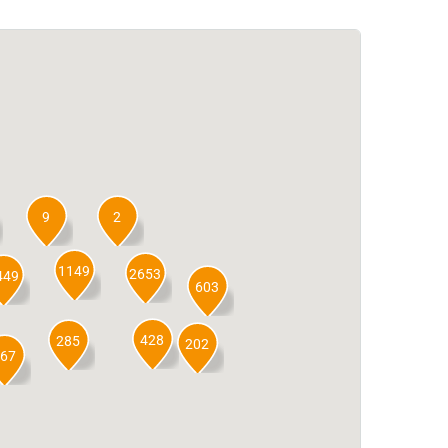
9
2
1149
2653
449
603
428
285
202
67