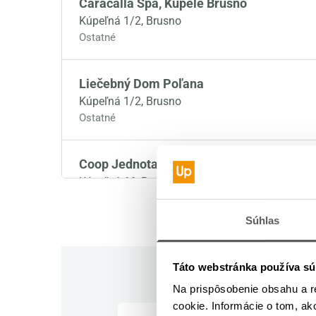
Caracalla Spa, Kupele Brusno
Kúpeľná 1/2, Brusno
Ostatné
Liečebný Dom Poľana
Kúpeľná 1/2, Brusno
Ostatné
Coop Jednota Krupina
Kúpeľná 66, Brusno
Ostatné
,
supermarket
,
Potraviny (reťazec)
Súhlas
Potraviny, večierka
Železničná 125, Brusno
Táto webstránka používa sú
Potraviny
Na prispôsobenie obsahu a r
cookie. Informácie o tom, ak