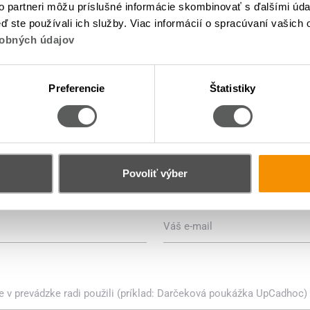
to partneri môžu príslušné informácie skombinovať s ďalšími údaj
eď ste používali ich služby. Viac informácií o spracúvaní vašich
e svoju obľúbenú prevád
obných údajov
nám ju!
Preferencie
Štatistiky
KONTAKT NA PREVÁZDKU
Povoliť výber
E-MAILOVÁ ADRESA