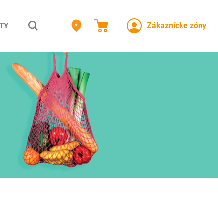
Zákaznícke zóny
TY