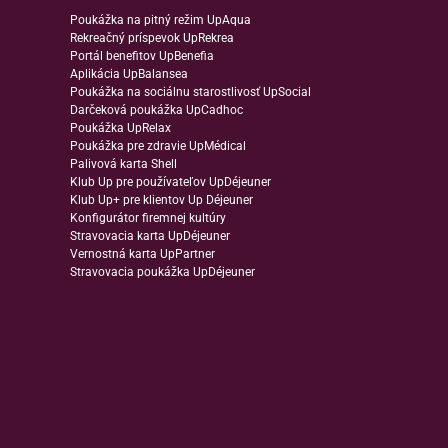
Poukážka na pitný režim UpAqua
Rekreačný príspevok UpRekrea
Portál benefitov UpBenefia
Aplikácia UpBalansea
Poukážka na sociálnu starostlivosť UpSocial
Darčeková poukážka UpCadhoc
Poukážka UpRelax
Poukážka pre zdravie UpMédical
Palivová karta Shell
Klub Up pre používateľov UpDéjeuner
Klub Up+ pre klientov Up Déjeuner
Konfigurátor firemnej kultúry
Stravovacia karta UpDéjeuner
Vernostná karta UpPartner
Stravovacia poukážka UpDéjeuner