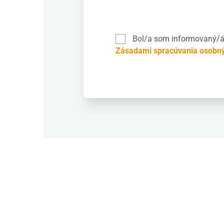
Potraviny FRESH
Bečov 141, Predajná
Ostatné
,
Potraviny
Bol/a som informovaný/á
Zásadami spracúvania osobný
U DEDA
Hronská 1053, Nemecká
Ostatné
,
Reštaurácia
Family restaurant u Vašinov
Kalvárska 511/8, Predajná
Pizzéria
CBA Market
1, Dubová
supermarket
,
Potraviny (reťazec)