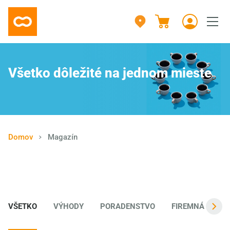
Všetko dôležité na jednom mieste
Domov
Magazín
VŠETKO
VÝHODY
PORADENSTVO
FIREMNÁ KULT