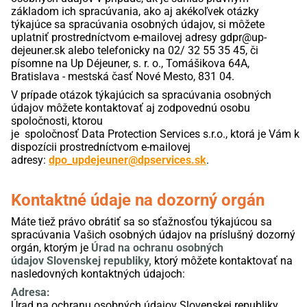
základom ich spracúvania, ako aj akékoľvek otázky
týkajúce sa spracúvania osobných údajov, si môžete
uplatniť prostredníctvom e-mailovej adresy
gdpr@up-
dejeuner.sk alebo telefonicky na 02/ 32 55 35 45, či
písomne na
Up
Déjeuner
, s. r. o., Tomášikova 64A,
Bratislava - mestská časť Nové Mesto, 831 04.
V prípade otázok týkajúcich sa spracúvania osobných
údajov môžete kontaktovať aj zodpovednú osobu
spoločnosti, ktorou
je
spoločnosť
Data
Protection
Services
s.r.o., ktorá je Vám k
dispozícii
prostredníctvom e-mailovej
adresy
:
dpo_updejeuner@dpservices.sk
.
Kontaktné údaje
na
dozorný orgán
Máte
tiež
právo obrátiť
sa
so sťažnosťou
týkajúcou sa
spracúvania
Vašich osobných údajov na
príslušný
dozorný
orgán, ktorým je
Úrad na ochranu osobných
údajov
Slovenskej republiky
,
ktorý môžete kontaktovať na
nasledovných kontaktných údajoch:
Adresa:
Úrad na ochranu osobných údajov Slovenskej republiky