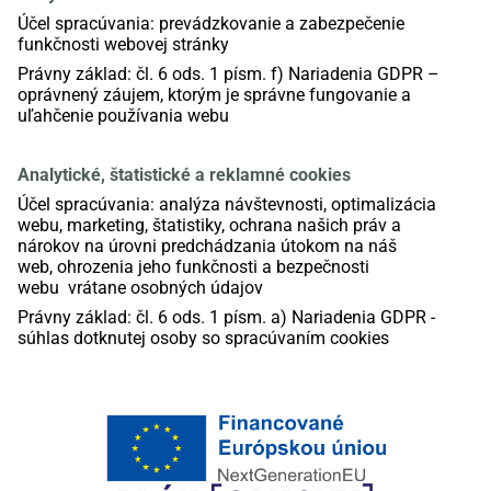
Účel spracúvania:
prevádzkovanie a zabezpečenie
funkčnosti webovej stránky
Právny základ:
čl. 6 ods. 1 písm. f)
N
ariadenia GDPR –
oprávnený záujem, ktorým je správne fungovanie a
uľahčenie používania webu
Analytické, štatistické a reklamné
cookies
Účel spracúvania:
analýza návštevnosti, optimalizácia
webu, marketing,
štatistiky, ochrana
našich
práv a
nárokov
na úrovni
predchádzani
a
útok
om
na náš
web,
ohrozenia
jeho funkčnosti a bezpečnosti
webu
vrátane osobných
údajov
Právny základ:
čl. 6 ods. 1 písm. a)
Nariadenia
GDPR -
súhlas
dotknutej osoby
so spracúvaním
cookies