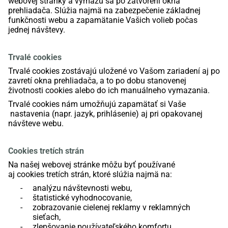
webovej stránky a vymažú sa po zatvorení okna
prehliadača. Slúžia najmä na zabezpečenie základnej
funkčnosti webu a zapamätanie Vašich volieb počas
jednej návštevy.
Trvalé
cookies
T
rvalé
cookies
z
ostávajú uložené
vo Vašom zariadení
aj po
zavretí okna prehliadača
, a to po dobu stanovenej
životnosti
cookies
alebo do ich manuálneho vymazania
.
Trvalé
cookies
nám umožňujú zapamätať
si Vaše
nastavenia
(napr. jazyk, prihlásenie)
aj
pri opakovanej
návšteve webu
.
Cookies
tretích strán
Na našej webovej stránke môžu byť používané
aj
cookies
tretích strán, ktoré slúžia najmä na:
-
analýzu návštevnosti webu,
-
štatistické vyhodnocovanie,
-
zobrazovanie cielenej reklamy v reklamných
sieťach,
-
zlepšovanie používateľského komfortu.