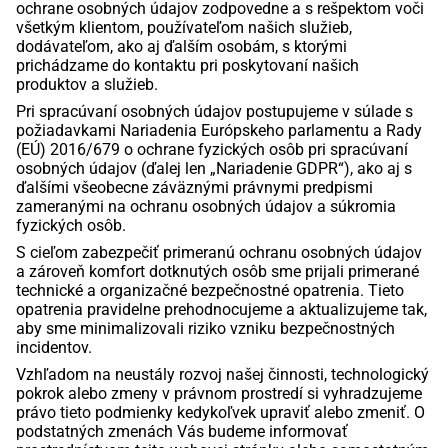
ochrane osobných údajov zodpovedne a s rešpektom voči
všetkým klientom, používateľom našich služieb,
dodávateľom, ako aj ďalším osobám, s ktorými
prichádzame do kontaktu pri poskytovaní našich
produktov a služieb.
Pri spracúvaní osobných údajov postupujeme v súlade s
požiadavkami Nariadenia Európskeho parlamentu a Rady
(EÚ) 2016/679 o ochrane fyzických osôb pri spracúvaní
osobných údajov (ďalej len „
Nariadenie
GDPR“), ako aj s
ďalšími všeobecne záväznými právnymi predpismi
zameranými na ochranu osobných údajov a súkromia
fyzických osôb.
S cieľom zabezpečiť primeranú ochranu osobných údajov
a zároveň komfort dotknutých osôb sme prijali primerané
technické a organizačné bezpečnostné opatrenia. Tieto
opatrenia pravidelne prehodnocujeme a aktualizujeme tak,
aby sme minimalizovali riziko vzniku bezpečnostných
incidentov.
Vzhľadom na neustály rozvoj našej činnosti, technologický
pokrok alebo zmeny v právnom prostredí si vyhradzujeme
právo tieto podmienky kedykoľvek upraviť alebo zmeniť. O
podstatných zmenách Vás budeme informovať