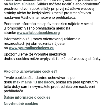
na
Vašom súhlase
. Súhlas môžete udeliť alebo odmietnuť
prostredníctvom
cookie
lišty pri prvej návšteve webovej
stránky alebo ho kedykoľvek zmeniť prostredníctvom
nastavení Vášho internetového prehliadača.
Podrobné informácie o správe
cookies
nájdete v sekcii
„Pomocník“ Vášho prehliadača alebo na
stránke
www.allaboutcookies.org
Informácie o záujmovo orientovanej reklame a
možnostiach jej obmedzenia nájdete
na
www.youronlinechoices.eu
Upozorňujeme, že vypnutie niektorých
druhov
cookies
môže ovplyvniť funkčnosť webovej stránky.
Ako dlho uchovávame
cookies
?
Trvalé
cookies
štandardne uchovávame po
dobu
maximálne
13 mesiacov
,
pokiaľ ich pred uplynutím
tejto doby sami nevymažete prostredníctvom nastavení
prehliadača
.
Ďalšie informácie o
cookies
:
Nevyhnutné
cookies