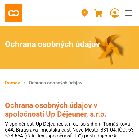
Ochrana osobných údajov
Domov
Ochrana osobných údajov
Ochrana osobných údajov v
spoločnosti
Up
Déjeuner
, s.r.o.
V spoločnosti
Up
Déjeuner
, s. r. o., so sídlom Tomášikova
64A, Bratislava - mestská časť Nové Mesto, 831 04, IČO: 53
528 654 (ďalej len „spoločnosť
Up
“)
pristupujeme k