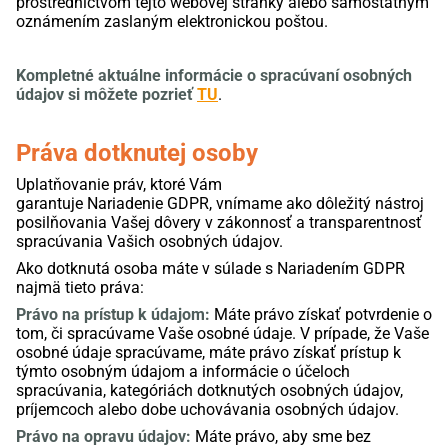
prostredníctvom tejto webovej stránky alebo samostatným
oznámením zaslaným elektronickou poštou.
Kompletné
aktuálne
informácie
o spracúvaní osobných
údajov
si môžete pozrieť
TU
.
Práva dotknutej osoby
Uplatňovanie práv, ktoré Vám
garantuje
N
ariadenie
GDPR,
vnímame ako dôležitý nástroj
posilňovania Vašej dôvery v zákonnosť a transparentnosť
spracúvania Vašich osobných údajov.
Ako dotknutá osoba máte v súlade s Nariadením GDPR
najmä tieto práva:
Právo na prístup k údajom:
Máte právo získať potvrdenie o
tom, či spracúva
me
Vaše osobné údaje.
V prípade, že Vaše
osobné údaje spracúvame, máte
právo získať prístup k
týmto osobným údajom a informácie
o účeloch
spracúvania, kategóriách dotknutých osobných údajov,
príjemcoch alebo dobe uchovávania osobných údajov.
Právo na opravu údajov:
Máte právo, aby
sme
bez