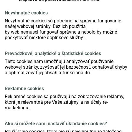
Nevyhnutné
cookies
Nevyhnutné
cookies
sú potrebné na
správne fungovanie
našej web
ovej
stránky.
Bez ich použitia
by
web
nemus
el
fungovať správne a
nebolo by možné
poskytovať niektoré
doplnkové služby
.
Prevádzkové, analytické a štatistické
cookies
Tieto
cookies
nám umožňujú analyzovať používanie
webovej stránky, zvyšovať jej bezpečnosť, odhaľovať chyby
a optimalizovať jej obsah a funkcionalitu.
Reklamné
cookies
Reklamné
cookies
sa používajú na zobrazovanie reklamy,
ktorá je relevantná pre Vaše záujmy, a na účely re-
marketingu.
Ako si môžete sami nastaviť ukladanie
cookies
?
Používanie
cookies
, ktoré nie sú nevyhnutné, je založené