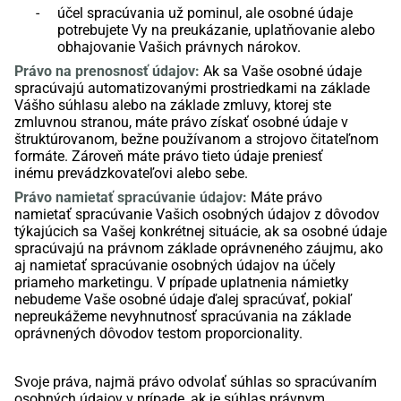
-
účel spracúvania
už pominul, ale osobné údaje
potrebujete Vy na preukázanie, uplatňovanie alebo
obhajovanie Vašich právnych nárokov.
P
rávo na prenos
nosť údajov
:
Ak sa Vaše osobné údaje
spracúvajú automatizovanými prostriedkami na základe
Vášho súhlasu alebo na základe zmluvy,
ktorej
ste
zmluvnou stranou, máte právo
získať
osobn
é
údaj
e
v
štruktúrovanom, bežne používanom a strojovo čitateľnom
formáte
.
Zároveň
máte právo tieto údaje
preniesť
inému
prevádzkovateľovi alebo sebe.
Právo namietať
spracúvanie údajov
:
Máte právo
namietať
spracúvanie Vašich osobných údajov
z dôvodov
týkajúcich sa Vašej konkrétnej situácie
,
ak sa osobné údaje
spracúvajú
na právnom základe oprávneného záujmu,
ako
aj namietať
spracúvanie
osobných údajov na účely
priameho marketingu. V
prípade uplatnenia námietky
nebudeme Vaše osobné údaje ďalej spracúvať, pokiaľ
nepreukážeme nevyhnutnosť spracúvania na základe
oprávnených dôvodov
testom proporcionality.
Svoje práva, najmä právo odvolať súhlas so spracúvaním
osobných údajov v prípade, ak je súhlas právnym