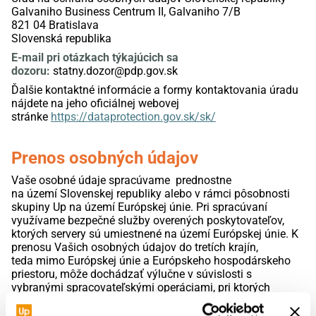
Galvaniho Business Centrum II, Galvaniho 7/B
821 04 Bratislava
Slovenská republika
E-mail pri otázkach týkajúcich sa
dozoru:
statny.dozor@pdp.gov.sk
Ďalšie kontaktné informácie a formy kontaktovania
ú
radu
nájdete na jeho oficiálnej webovej
stránke
https://dataprotection.gov.sk/sk/
Prenos osobných údajov
Vaše osobné údaje spracúvame
prednostne
na
územ
í
Slovenskej republiky alebo v rámci pôsobnosti
skupiny
Up
na území
Európskej úni
e
.
Pri spracúvaní
v
yužívame bezpečné služby
overených poskytovateľov,
ktorých
server
y sú
umiestnené
na území
Európskej únie
. K
prenosu Vašich osobných údajov
do tretích krajín,
teda
mimo
Európskej únie
a Európskeho hospodárskeho
priestoru
,
môže dochádzať
výlučne v súvislosti s
vybranými spracovateľskými operáciami, pri ktorých
využívame marketingovú platformu
Mailchimp
. V takom
prípade môžu byť Vaše osobné údaje prenášané do