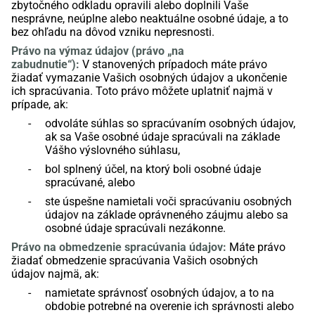
zbytočného odkladu
opravili
alebo
doplnili
Vaše
nesprávne, neúplne alebo neaktuálne osobné údaje, a to
bez ohľadu na dôvod vzniku nepresnosti.
Právo na výmaz
údajov (právo „na
zabudnutie“)
:
V
stanovených prípadoch
máte právo
žiadať
vymazanie Vašich osobných údajov a ukončenie
ich spracúvania
. Toto právo
môžete uplatniť
najmä v
prípade, ak
:
-
odvoláte súhlas so spracúvaním osobných údajov,
ak sa Vaše osobné údaje spracúvali na základe
Vášho výslovného súhlasu,
-
bol splnený účel,
na
ktorý
boli
osobné údaje
spracúva
né
, alebo
-
ste úspešne namietali voči spracúvaniu osobných
údajov na základe oprávneného záujmu alebo
sa
osobné údaje spracúvali nezákonne.
P
rávo na obmedzenie spracúvania
údajov
:
Máte právo
žiadať obmedzenie spracúvania Vašich osobných
údajov
najmä
, ak
:
-
namietate správnosť osobných údajov, a to na
obdobie potrebné na overenie
ich
správnos
ti
alebo