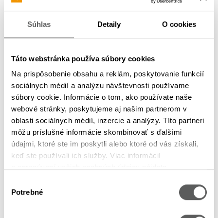
Spojených štátov amerických
.
P
renos
osobných údajov do
tretej krajiny
sa uskutočňuje na základe
primeraných záruk
Súhlas
Detaily
O cookies
v súlade s článkom 46 Nariadenia GDPR,
najm
ä
prostredníctvom
štandardných
zmluvných
dolož
ie
k
uzatvorených
medzi
prevádzkovateľom a
Táto webstránka používa súbory cookies
sprostredkovateľom
poskytujúcim
služby prostredníctvom
marketingovej
Na prispôsobenie obsahu a reklám, poskytovanie funkcií
platformy
Mailchimp
(
The
Rocket
Science
Group LLT).
sociálnych médií a analýzu návštevnosti používame
súbory cookie. Informácie o tom, ako používate naše
Automatizované individuálne
webové stránky, poskytujeme aj našim partnerom v
oblasti sociálnych médií, inzercie a analýzy. Títo partneri
rozhodovanie
môžu príslušné informácie skombinovať s ďalšími
Spoločnosť
Up
Déjeuner
, s. r. o. nevykonáva a ani
do
údajmi, ktoré ste im poskytli alebo ktoré od vás získali,
budúcnosti
neplánuje vykonávať
keď ste používali ich služby. Viac informácií
automatizované
individuálne
rozhodovanie
,
vrátane
profilovania
v zmysle článku 22 Nariadenia GDPR.
o spracúvaní vašich osobných údajov nájdete
v
Zásadách spracúvania osobných údajov
Výber
Potrebné
Osobitné informácie o
cookies
a
súhlasu
doplnkových službách sociálnych