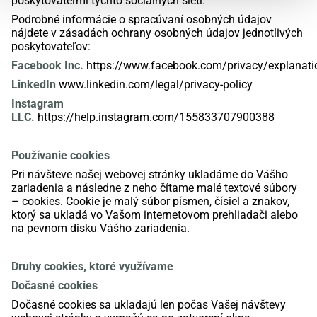
poskytovateľmi týchto sociálnych sietí.
Podrobné informácie o spracúvaní osobných údajov
nájdete v zásadách ochrany osobných údajov jednotlivých
poskytovateľov:
Facebook
Inc
.
https://www.facebook.com/privacy/explanati
LinkedIn
www.linkedin.com/legal/privacy-policy
Instagram
LLC.
https://help.instagram.com/155833707900388
Používanie
cookies
Pri návšteve našej webovej stránky
ukladáme
do Vášho
zariadenia
a následne z neho čítame malé
textové
súbory
–
cookies
.
Cookie
je malý súbor písmen, čísiel a znakov,
ktorý
sa
ukladá vo Vašom internetovom prehliadači alebo
na pevnom disku Vášho
zariadenia
.
Druhy
cookies
, ktoré využívame
Dočasné
cookies
Dočasné
cookies
sa ukladajú len počas Vašej návštevy