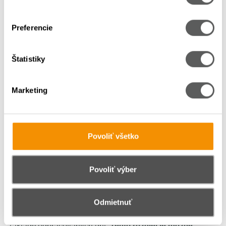
528 – Ostatné sociálne náklady
, ak zamestnávateľ
prispieva zamestnancom na stravné nad rámec
Preferencie
Zákonníka práce a zároveň je daňovo neuznaným
výdavkom podľa ustanovení zákona o dani z príjmov
Štatistiky
472 – Záväzky zo sociálneho fondu
suma príspevku
na stravovanie zo sociálneho fondu, ak naň
Marketing
zamestnávateľ prispieva
335 – Pohľadávky voči zamestnancom
Zrážka zo mzdy zamestnanca sa účtuje na ťarchu účtu
Povoliť všetko
331 – Zamestnanci
súvzťažne v prospech účtu
335 –
Pohľadávky voči zamestnancom
.
Povoliť výber
Aj v prípade elektronických stravovacích kariet môže
vzniknúť rozdiel medzi vopred poskytnutou sumou
Odmietnuť
a skutočným nárokom zamestnanca na stravovanie
na
základe odpracovaných dní.
Tento rozdiel je možné