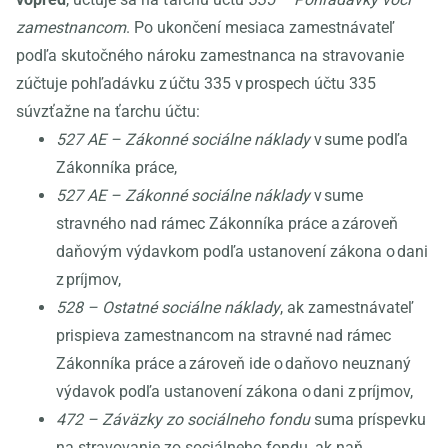
zamestnancom
. Po ukončení mesiaca zamestnávateľ
podľa skutočného nároku zamestnanca na stravovanie
zúčtuje pohľadávku z účtu 335 v prospech účtu 335
súvzťažne na ťarchu účtu:
527 AE – Zákonné sociálne náklady
v sume podľa
Zákonníka práce,
527 AE – Zákonné sociálne náklady
v sume
stravného nad rámec Zákonníka práce a zároveň
daňovým výdavkom podľa ustanovení zákona o dani
z príjmov,
528 – Ostatné sociálne náklady
, ak zamestnávateľ
prispieva zamestnancom na stravné nad rámec
Zákonníka práce a zároveň ide o daňovo neuznaný
výdavok podľa ustanovení zákona o dani z príjmov,
472 – Záväzky zo sociálneho fondu
suma príspevku
na stravovanie zo sociálneho fondu, ak naň