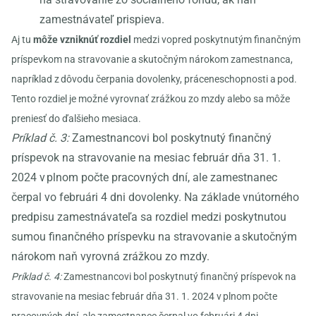
zamestnávateľ prispieva.
Aj tu
môže vzniknúť rozdiel
medzi vopred poskytnutým finančným
príspevkom na stravovanie a skutočným nárokom zamestnanca,
napríklad z dôvodu čerpania dovolenky, práceneschopnosti a pod.
Tento rozdiel je možné vyrovnať zrážkou zo mzdy alebo sa môže
preniesť do ďalšieho mesiaca.
Príklad č. 3:
Zamestnancovi bol poskytnutý finančný
príspevok na stravovanie na mesiac február dňa 31. 1.
2024 v plnom počte pracovných dní, ale zamestnanec
čerpal vo februári 4 dni dovolenky. Na základe vnútorného
predpisu zamestnávateľa sa rozdiel medzi poskytnutou
sumou finančného príspevku na stravovanie a skutočným
nárokom naň vyrovná zrážkou zo mzdy.
Príklad č. 4:
Zamestnancovi bol poskytnutý finančný príspevok na
stravovanie na mesiac február dňa 31. 1. 2024 v plnom počte