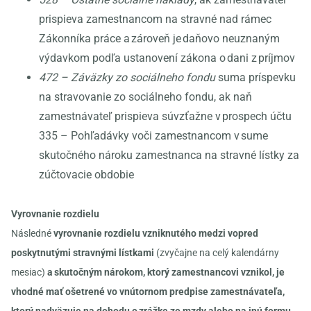
prispieva zamestnancom na stravné nad rámec
Zákonníka práce a zároveň je daňovo neuznaným
výdavkom podľa ustanovení zákona o dani z príjmov
472 – Záväzky zo sociálneho fondu
suma príspevku
na stravovanie zo sociálneho fondu, ak naň
zamestnávateľ prispieva súvzťažne v prospech účtu
335 – Pohľadávky voči zamestnancom v sume
skutočného nároku zamestnanca na stravné lístky za
zúčtovacie obdobie
Vyrovnanie rozdielu
Následné
vyrovnanie rozdielu vzniknutého medzi vopred
poskytnutými stravnými lístkami
(zvyčajne na celý kalendárny
mesiac)
a skutočným nárokom, ktorý zamestnancovi vznikol, je
vhodné mať ošetrené vo vnútornom predpise zamestnávateľa,