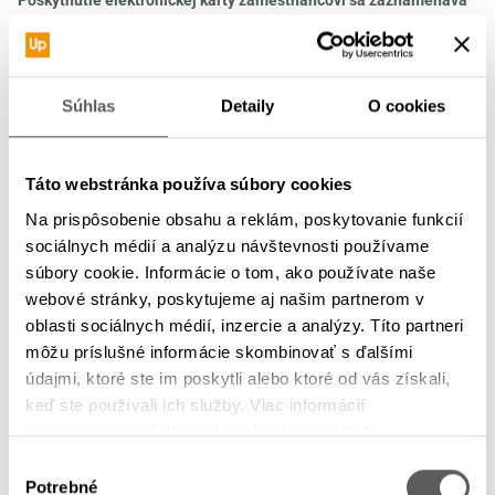
Poskytnutie elektronickej karty zamestnancovi sa zaznamenáva
v podsúvahovej evidencii.
Odmena za nadobudnutie
elektronických kariet sa účtuje na účet
518 – Ostatné služby
a DPH
na účet
343 – Daň z pridanej hodnoty
súvzťažne s účtom
321 –
Súhlas
Detaily
O cookies
Dodávatelia
.
Poskytovateľ vystaví zamestnávateľovi faktúru za dobitie
Táto webstránka používa súbory cookies
stravovacej karty
zamestnanca, na základe ktorej účtovná
jednotka účtuje záväzok voči poskytovateľovi elektronickej
Na prispôsobenie obsahu a reklám, poskytovanie funkcií
sociálnych médií a analýzu návštevnosti používame
stravovacej karty v prospech účtu
321 – Dodávatelia
na ťarchu
súbory cookie. Informácie o tom, ako používate naše
účtu:
webové stránky, poskytujeme aj našim partnerom v
oblasti sociálnych médií, inzercie a analýzy. Títo partneri
527 AE – Zákonné sociálne náklady
suma 55 %
môžu príslušné informácie skombinovať s ďalšími
z hodnoty poskytnutého stravovania
údajmi, ktoré ste im poskytli alebo ktoré od vás získali,
527 AE – Zákonné sociálne náklady
v sume
keď ste používali ich služby. Viac informácií
o spracúvaní vašich osobných údajov nájdete
stravného nad rámec Zákonníka práce a zároveň
v
Zásadách spracúvania osobných údajov
daňovým výdavkom podľa ustanovení zákona o dani
Výber
Potrebné
súhlasu
z príjmov