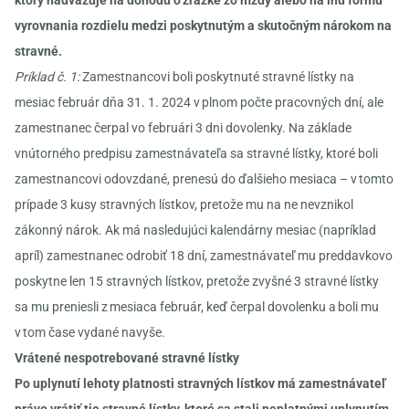
ktorý nadväzuje na dohodu o zrážke zo mzdy alebo na inú formu
vyrovnania rozdielu medzi poskytnutým a skutočným nárokom na
stravné.
Príklad č. 1:
Zamestnancovi boli poskytnuté stravné lístky na
mesiac február dňa 31. 1. 2024 v plnom počte pracovných dní, ale
zamestnanec čerpal vo februári 3 dni dovolenky. Na základe
vnútorného predpisu zamestnávateľa sa stravné lístky, ktoré boli
zamestnancovi odovzdané, prenesú do ďalšieho mesiaca – v tomto
prípade 3 kusy stravných lístkov, pretože mu na ne nevznikol
zákonný nárok. Ak má nasledujúci kalendárny mesiac (napríklad
apríl) zamestnanec odrobiť 18 dní, zamestnávateľ mu preddavkovo
poskytne len 15 stravných lístkov, pretože zvyšné 3 stravné lístky
sa mu preniesli z mesiaca február, keď čerpal dovolenku a boli mu
v tom čase vydané navyše.
Vrátené nespotrebované stravné lístky
Po uplynutí lehoty platnosti stravných lístkov má zamestnávateľ