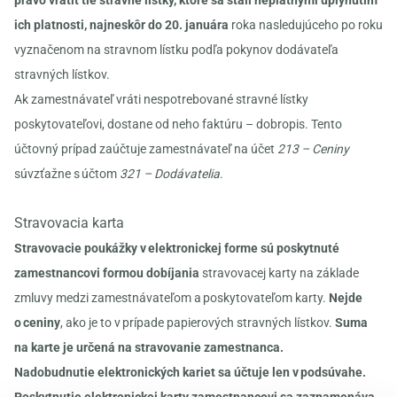
právo vrátiť tie stravné lístky, ktoré sa stali neplatnými uplynutím
ich platnosti, najneskôr do 20. januára
roka nasledujúceho po roku
vyznačenom na stravnom lístku podľa pokynov dodávateľa
stravných lístkov.
Ak zamestnávateľ vráti nespotrebované stravné lístky
poskytovateľovi, dostane od neho faktúru – dobropis. Tento
účtovný prípad zaúčtuje zamestnávateľ na účet
213 – Ceniny
súvzťažne s účtom
321 – Dodávatelia
.
Stravovacia karta
Stravovacie poukážky v elektronickej forme sú poskytnuté
zamestnancovi formou dobíjania
stravovacej karty na základe
zmluvy medzi zamestnávateľom a poskytovateľom karty.
Nejde
o ceniny
, ako je to v prípade papierových stravných lístkov.
Suma
na karte je určená na stravovanie zamestnanca.
Nadobudnutie elektronických kariet sa účtuje len v podsúvahe.