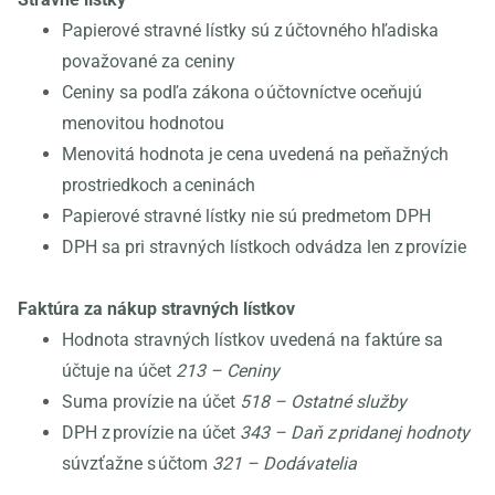
Papierové stravné lístky sú z účtovného hľadiska
považované za ceniny
Ceniny sa podľa zákona o účtovníctve oceňujú
menovitou hodnotou
Menovitá hodnota je cena uvedená na peňažných
prostriedkoch a ceninách
Papierové stravné lístky nie sú predmetom DPH
DPH sa pri stravných lístkoch odvádza len z provízie
Faktúra za nákup stravných lístkov
Hodnota stravných lístkov uvedená na faktúre sa
účtuje na účet
213 – Ceniny
Suma provízie na účet
518 – Ostatné služby
DPH z provízie na účet
343 – Daň z pridanej hodnoty
súvzťažne s účtom
321 – Dodávatelia