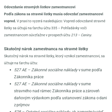
Odovzdanie stravných lístkov zamestnancovi
Podľa zákona sa stravné lístky musia odovzdať zamestnancovi
vopred.
V praxi to vyzerá nasledujúco: Vopred odovzdané stravné
lístky sa účtujú na ťarchu účtu 335 – Pohľadávky voči
zamestnancom súvzťažne v prospech účtu
213 – Ceniny
.
Skutočný nárok zamestnanca na stravné lístky
Skutočný nárok na stravné lístky, ktorý vznikol zamestnancovi, sa
účtuje na ťarchu účtu:
527 AE – Zákonné sociálne náklady
v sume podľa
Zákonníka práce
527 AE – Zákonné sociálne náklady
v sume
stravného nad rámec Zákonníka práce a zároveň
daňovým výdavkom podľa ustanovení zákona o dani
z príjmov
528 – Ostatné sociálne náklady
, ak zamestnávateľ