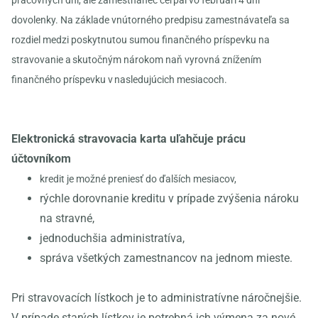
pracovných dní, ale zamestnanec čerpal vo februári 4 dni
dovolenky. Na základe vnútorného predpisu zamestnávateľa sa
rozdiel medzi poskytnutou sumou finančného príspevku na
stravovanie a skutočným nárokom naň vyrovná znížením
finančného príspevku v nasledujúcich mesiacoch.
Elektronická stravovacia karta uľahčuje prácu
účtovníkom
kredit je možné preniesť do ďalších mesiacov,
rýchle dorovnanie kreditu v prípade zvýšenia nároku
na stravné,
jednoduchšia administratíva,
správa všetkých zamestnancov na jednom mieste.
Pri stravovacích lístkoch je to administratívne náročnejšie.
V prípade starých lístkov je potrebná ich výmena za nové,