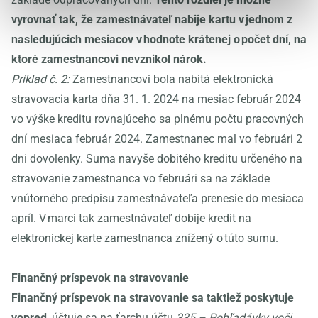
vyrovnať tak, že zamestnávateľ nabije kartu v jednom z
nasledujúcich mesiacov v hodnote krátenej o počet dní, na
ktoré zamestnancovi nevznikol nárok.
Príklad č. 2:
Zamestnancovi bola nabitá elektronická
stravovacia karta dňa 31. 1. 2024 na mesiac február 2024
vo výške kreditu rovnajúceho sa plnému počtu pracovných
dní mesiaca február 2024. Zamestnanec mal vo februári 2
dni dovolenky. Suma navyše dobitého kreditu určeného na
stravovanie zamestnanca vo februári sa na základe
vnútorného predpisu zamestnávateľa prenesie do mesiaca
apríl. V marci tak zamestnávateľ dobije kredit na
elektronickej karte zamestnanca znížený o túto sumu.
Finančný príspevok na stravovanie
Finančný príspevok na stravovanie sa taktiež poskytuje
vopred
, účtuje sa na ťarchu účtu
335 – Pohľadávky voči